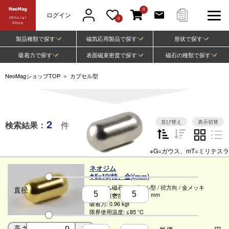
0
ログイン
Official
0
Shop
製品種類で探す
磁気応用製品で探す
形状で探す
吸着力で探す
表面磁束密度で探す
磁石の種類で探す
NeoMagショップTOP
＞
カプセル型
2
並び替え
表示切替
検索結果：
件
※G=ガウス、mT=ミリテスラ
ネオジム
Φ5x10(特、金)(mm)
ネオジム磁石
/
カプセル型
/
径方向
/
金メッキ
直径
〜
mm
表面磁束密度:
4500 G
吸着力:
0.96 kgf
限界使用温度:
≦85 ℃
高さ