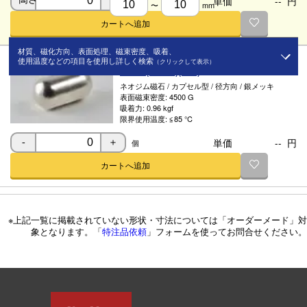
単価
--
円
個
-
＋
〜
mm
カートへ追加
材質、磁化方向、表面処理、磁束密度、吸着、
ネオジム
使用温度などの項目を使用し詳しく検索
（クリックして表示）
Φ5x10(特、銀)(mm)
ネオジム磁石
/
カプセル型
/
径方向
/
銀メッキ
材質
表面磁束密度:
4500 G
吸着力:
0.96 kgf
限界使用温度:
≦85 ℃
磁化方向
単価
--
円
個
-
＋
カートへ追加
表面処理
※上記一覧に掲載されていない形状・寸法については「オーダーメード」対
磁束密度
象となります。「
特注品依頼
」フォームを使ってお問合せください。
〜
G
吸着力
〜
kgf